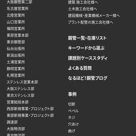
大阪鋼管第二部
建築 施工会社様へ
名古屋営業所
土木施工会社様へ
北陸営業所
建設機械・産業機械メーカー様へ
山口営業所
プラント配管の施工会社様へ
福岡営業所
東部営業本部
鋼管一覧・在庫リスト
東京鋼管部
キーワードから選ぶ
仙台出張所
新潟出張所
課題別ケーススタディ
土浦営業所
よくある質問
静岡営業所
札幌営業所
なるほど！鋼管ブログ
ステンレス営業本部
大阪ステンレス部
事例
東京ステンレス部
営業総括本部
切断
西部新規事業・プロジェクト部
ベベル
東部新規事業・プロジェクト部
ネジ
調達部
穴あけ
大阪物流部
曲げ
東京物流部