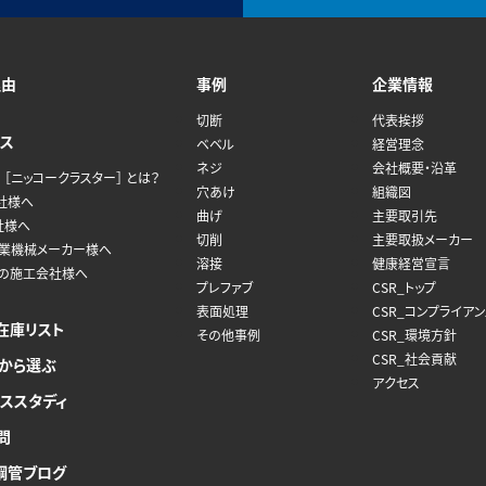
理由
事例
企業情報
切断
代表挨拶
ス
ベベル
経営理念
ネジ
会社概要・沿革
 ［ニッコークラスター］ とは？
穴あけ
組織図
社様へ
曲げ
主要取引先
社様へ
切削
主要取扱メーカー
産業機械メーカー様へ
溶接
健康経営宣言
管の施工会社様へ
プレファブ
CSR_トップ
表面処理
CSR_コンプライア
在庫リスト
その他事例
CSR_環境方針
CSR_社会貢献
から選ぶ
アクセス
ススタディ
問
鋼管ブログ