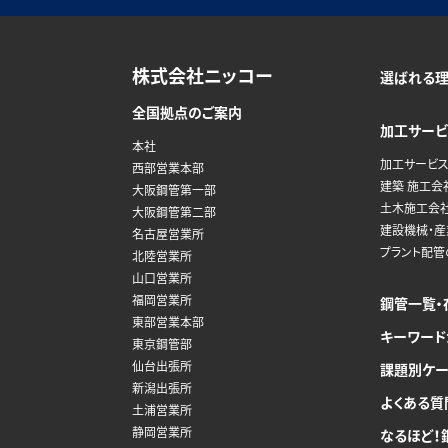
株式会社ニッコー
選ばれる
全国拠点のご案内
加工サービ
本社
加工サービス
西部営業本部
建築 施工会
大阪鋼管第一部
土木施工会
大阪鋼管第二部
建設機械・
名古屋営業所
プラント配
北陸営業所
山口営業所
福岡営業所
鋼管一覧・
東部営業本部
キーワード
東京鋼管部
仙台出張所
課題別ケー
新潟出張所
よくある質
土浦営業所
静岡営業所
なるほど！