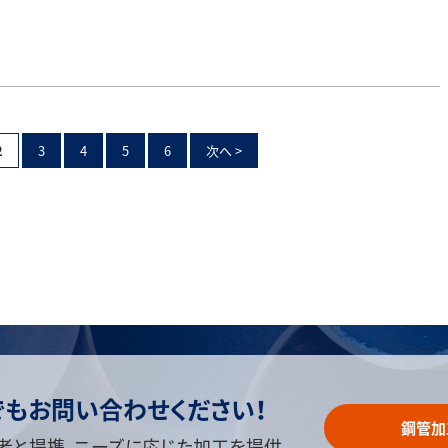
2
3
4
5
6
次へ >
でもお問い合わせください！
鋼管加
者と提携、ニーズに応じた加工を提供。