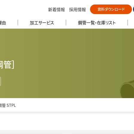
新着情報
採用情報
資料ダウンロード
理由
加工サービス
鋼管⼀覧・在庫リスト
鋼管］
管 STPL