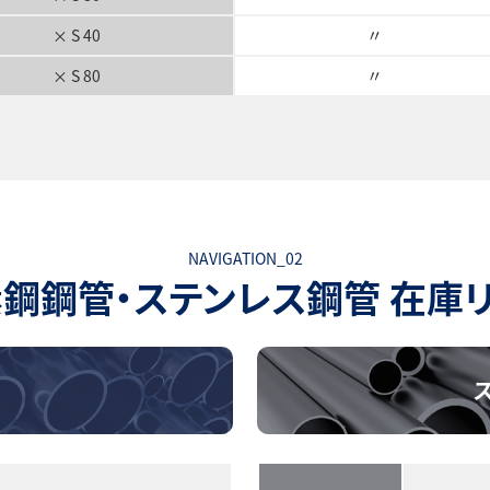
〃
× S 40
〃
× S 80
NAVIGATION_02
鋼鋼管・ステンレス鋼管 在庫