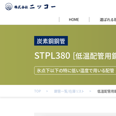
HOME
選ばれる
炭素鋼鋼管
STPL380
［低温配管用
氷点下以下の特に低い温度で用いる配管
TOP
鋼管一覧/在庫リスト
低温配管用鋼