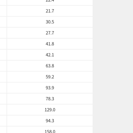
21.7
30.5
27.7
41.8
42.1
63.8
59.2
93.9
78.3
129.0
94.3
158.0