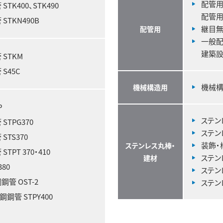
配管用
K400、STK490
配管用
TKN490B
継目無
配管用
一般配
建築設
STKM
S45C
機械構
機械構造用
P
ステン
TPG370
ステン
TS370
装飾・
ステンレス丸棒・
PT 370・410
ステン
建材
80
ステン
管 OST-2
ステン
管 STPY400