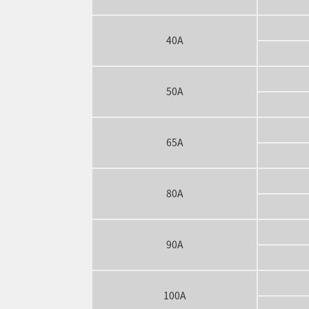
40A
50A
65A
80A
90A
100A