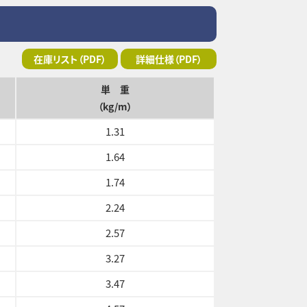
在庫リスト（PDF）
詳細仕様（PDF）
単 重
（kg/m）
1.31
1.64
1.74
2.24
2.57
3.27
3.47