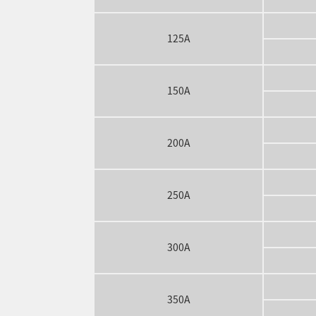
125A
150A
200A
250A
300A
350A