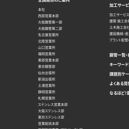
加工サービ
本社
加工サービス
西部営業本部
建築 施工会
大阪鋼管第一部
土木施工会
大阪鋼管第二部
建設機械・
名古屋営業所
プラント配
北陸営業所
山口営業所
福岡営業所
鋼管一覧・
東部営業本部
キーワード
東京鋼管部
仙台出張所
課題別ケー
新潟出張所
よくある質
土浦営業所
静岡営業所
なるほど！
札幌営業所
ステンレス営業本部
大阪ステンレス部
東京ステンレス部
営業総括本部