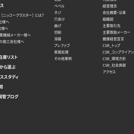
ス
ベベル
経営理念
ネジ
会社概要・沿革
 ［ニッコークラスター］ とは？
穴あけ
組織図
社様へ
曲げ
主要取引先
社様へ
切削
主要取扱メーカー
産業機械メーカー様へ
溶接
健康経営宣言
管の施工会社様へ
プレファブ
CSR_トップ
表面処理
CSR_コンプライア
在庫リスト
その他事例
CSR_環境方針
CSR_社会貢献
から選ぶ
アクセス
ススタディ
問
鋼管ブログ